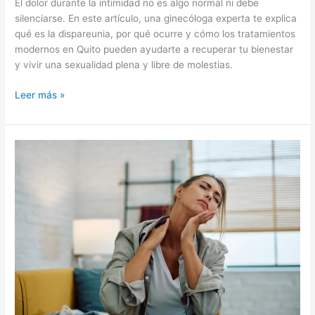
El dolor durante la intimidad no es algo normal ni debe
silenciarse. En este artículo, una ginecóloga experta te explica
qué es la dispareunia, por qué ocurre y cómo los tratamientos
modernos en Quito pueden ayudarte a recuperar tu bienestar
y vivir una sexualidad plena y libre de molestias.
Leer más »
Desequilibrio
hormonal
en
mujeres:
causas,
síntomas
y
tratamientos
que
realmente
funcionan