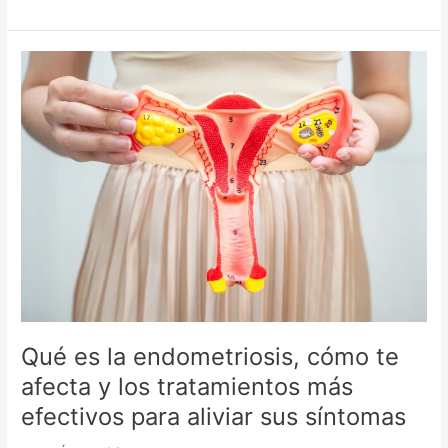
Qué
es
la
endometriosis,
cómo
te
afecta
y
los
tratamientos
más
efectivos
para
aliviar
Qué es la endometriosis, cómo te
sus
afecta y los tratamientos más
síntomas
efectivos para aliviar sus síntomas