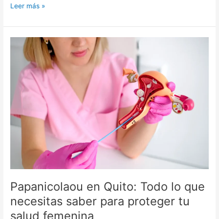
Leer más »
Papanicolaou
en
Quito:
Todo
lo
que
necesitas
saber
para
proteger
tu
salud
femenina
Papanicolaou en Quito: Todo lo que
necesitas saber para proteger tu
salud femenina