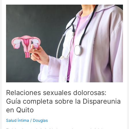
Relaciones
sexuales
dolorosas:
Guía
completa
sobre
la
Dispareunia
en
Quito
Relaciones sexuales dolorosas:
Guía completa sobre la Dispareunia
en Quito
Salud Íntima
/
Douglas