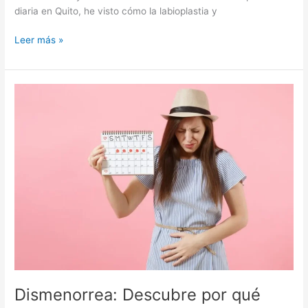
diaria en Quito, he visto cómo la labioplastia y
Leer más »
Dismenorrea:
Descubre
por
qué
ocurre
el
dolor
menstrual
y
cómo
aliviarlo
de
forma
efectiva
Dismenorrea: Descubre por qué