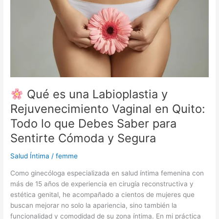
y
Rejuvenecimiento
Vaginal
en
Quito:
Todo
lo
que
Debes
Qué es una Labioplastia y
Saber
Rejuvenecimiento Vaginal en Quito:
para
Todo lo que Debes Saber para
Sentirte
Cómoda
Sentirte Cómoda y Segura
y
Segura
Salud Íntima
/
femme
Como ginecóloga especializada en salud íntima femenina con
más de 15 años de experiencia en cirugía reconstructiva y
estética genital, he acompañado a cientos de mujeres que
buscan mejorar no solo la apariencia, sino también la
funcionalidad y comodidad de su zona íntima. En mi práctica