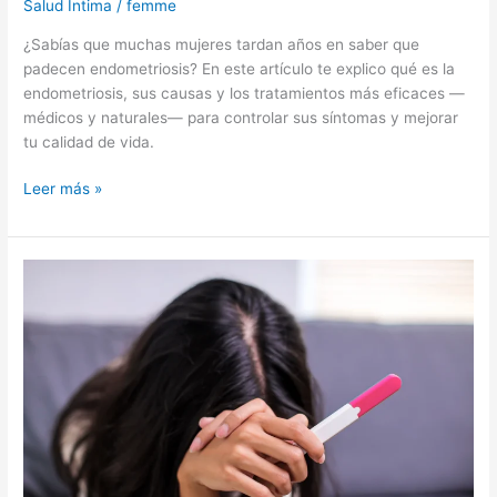
Salud Íntima
/
femme
¿Sabías que muchas mujeres tardan años en saber que
padecen endometriosis? En este artículo te explico qué es la
endometriosis, sus causas y los tratamientos más eficaces —
médicos y naturales— para controlar sus síntomas y mejorar
tu calidad de vida.
Leer más »
Causas
de
la
infertilidad
femenina