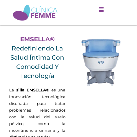
Ir
al
contenido
EMSELLA®
Redefiniendo La
Salud Íntima Con
Comodidad Y
Tecnología
La
silla EMSELLA®
es una
innovación tecnológica
diseñada para tratar
problemas relacionados
con la salud del suelo
pélvico, como la
incontinencia urinaria y la