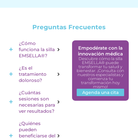
Preguntas Frecuentes
¿Cómo
Empodérate con la
funciona la silla
innovación médica
EMSELLA®?
Descubre cómo la silla
EMSELLA® puede
transformar tu salud y
¿Es el
bienestar. ¡Consulta con
tratamiento
nuestros especialistas y
comienza tu
doloroso?
transformación hoy
mismo!
¿Cuántas
Agenda una cita
sesiones son
necesarias para
ver resultados?
¿Quiénes
pueden
beneficiarse del