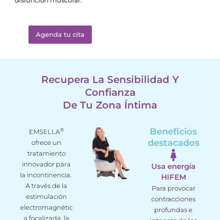
disfunción muscular.
Agenda tu cita
Recupera La Sensibilidad Y
Confianza
De Tu Zona Íntima
Beneficios
®
EMSELLA
destacados
ofrece un
tratamiento
innovador para
Usa energía
la incontinencia.
HIFEM
A través de la
Para provocar
estimulación
contracciones
electromagnétic
profundas e
a focalizada, la