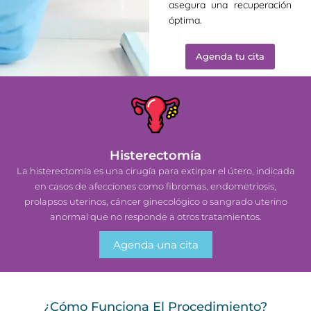
asegura una recuperación
óptima.
Agenda tu cita
Histerectomía
La histerectomía es una cirugía para extirpar el útero, indicada
en casos de afecciones como fibromas, endometriosis,
prolapsos uterinos, cáncer ginecológico o sangrado uterino
anormal que no responde a otros tratamientos.
Agenda una cita
¿Cómo Funciona El Procedimiento?