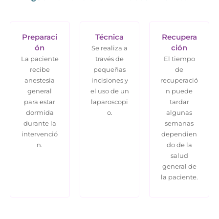
Preparaci
Técnica
Recupera
ón
ción
Se realiza a
La paciente
través de
El tiempo
recibe
pequeñas
de
anestesia
incisiones y
recuperació
general
el uso de un
n puede
para estar
laparoscopi
tardar
dormida
o.
algunas
durante la
semanas
intervenció
dependien
n.
do de la
salud
general de
la paciente.