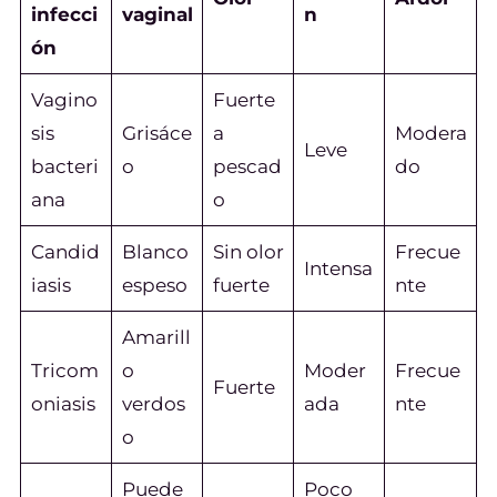
infecci
vaginal
n
ón
Vagino
Fuerte
sis
Grisáce
a
Modera
Leve
bacteri
o
pescad
do
ana
o
Candid
Blanco
Sin olor
Frecue
Intensa
iasis
espeso
fuerte
nte
Amarill
Tricom
o
Moder
Frecue
Fuerte
oniasis
verdos
ada
nte
o
Puede
Poco