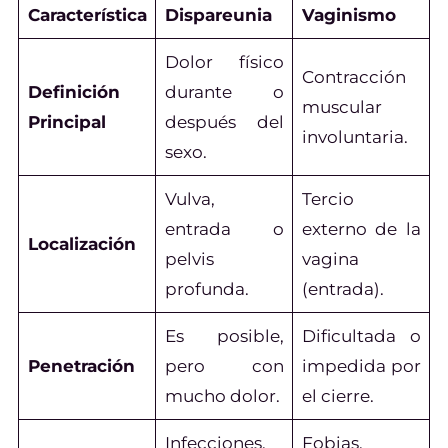
Característica
Dispareunia
Vaginismo
Dolor físico
Contracción
Definición
durante o
muscular
Principal
después del
involuntaria.
sexo.
Vulva,
Tercio
entrada o
externo de la
Localización
pelvis
vagina
profunda.
(entrada).
Es posible,
Dificultada o
Penetración
pero con
impedida por
mucho dolor.
el cierre.
Infecciones,
Fobias,